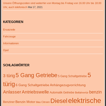
Unsere Öffnungszeiten sind weiterhin von Montag bis Freitag von 16.00 Uhr bis 18.00
Uhr, auch telefonisch
Mai 17, 2021
KATEGORIEN
Ersatzteile
Fahrzeuge
Informationen
Opel
SCHLAGWÖRTER
5
5 Gang Getriebe
3 türig
5 Gang Schaltgetriebe
türig
6 Gang Schaltgetriebe
Anhängezugvorrichtung
Anlasser
Antriebswelle
benzin
Automatik Getriebe
Beifahrertür
elektrische
Diesel
Benzin Motor
Benziner
blau
Citroen