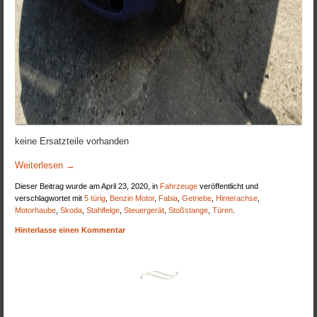
keine Ersatzteile vorhanden
Weiterlesen
→
Dieser Beitrag wurde am April 23, 2020, in
Fahrzeuge
veröffentlicht und
verschlagwortet mit
5 türig
,
Benzin Motor
,
Fabia
,
Getriebe
,
Hinterachse
,
Motorhaube
,
Skoda
,
Stahlfelge
,
Steuergerät
,
Stoßstange
,
Türen
.
Hinterlasse einen Kommentar