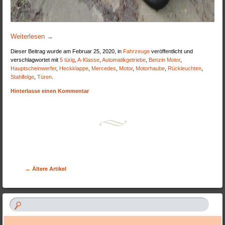
Weiterlesen
→
Dieser Beitrag wurde am Februar 25, 2020, in
Fahrzeuge
veröffentlicht und
verschlagwortet mit
5 türig
,
A-Klasse
,
Automatikgetriebe
,
Benzin Motor
,
Hauptscheinwerfer
,
Heckklappe
,
Mercedes
,
Motor
,
Motorhaube
,
Rückleuchten
,
Stahlfelge
,
Türen
.
Hinterlasse einen Kommentar
Artikel-Navigation
←
Ältere Artikel