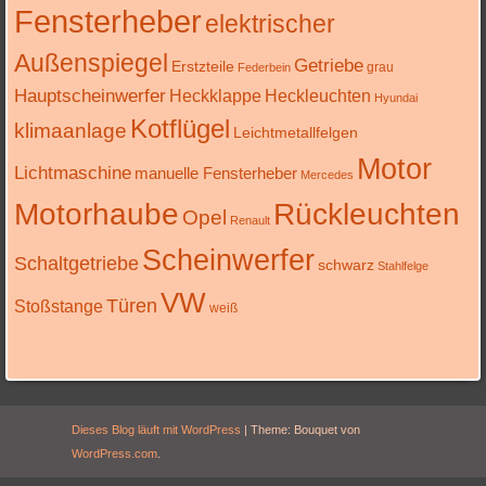
Fensterheber
elektrischer
Außenspiegel
Getriebe
Erstzteile
grau
Federbein
Hauptscheinwerfer
Heckklappe
Heckleuchten
Hyundai
Kotflügel
klimaanlage
Leichtmetallfelgen
Motor
Lichtmaschine
manuelle Fensterheber
Mercedes
Motorhaube
Rückleuchten
Opel
Renault
Scheinwerfer
Schaltgetriebe
schwarz
Stahlfelge
VW
Türen
Stoßstange
weiß
Dieses Blog läuft mit WordPress
|
Theme: Bouquet von
WordPress.com
.