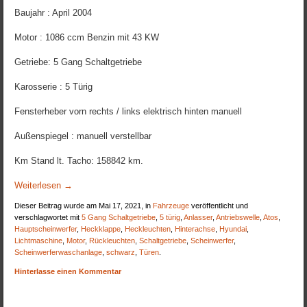
Baujahr : April 2004
Motor : 1086 ccm Benzin mit 43 KW
Getriebe: 5 Gang Schaltgetriebe
Karosserie : 5 Türig
Fensterheber vorn rechts / links elektrisch hinten manuell
Außenspiegel : manuell verstellbar
Km Stand lt. Tacho: 158842 km.
Weiterlesen
→
Dieser Beitrag wurde am Mai 17, 2021, in
Fahrzeuge
veröffentlicht und
verschlagwortet mit
5 Gang Schaltgetriebe
,
5 türig
,
Anlasser
,
Antriebswelle
,
Atos
,
Hauptscheinwerfer
,
Heckklappe
,
Heckleuchten
,
Hinterachse
,
Hyundai
,
Lichtmaschine
,
Motor
,
Rückleuchten
,
Schaltgetriebe
,
Scheinwerfer
,
Scheinwerferwaschanlage
,
schwarz
,
Türen
.
Hinterlasse einen Kommentar