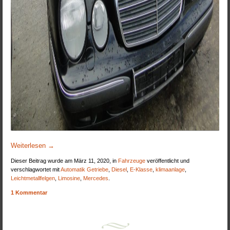
Weiterlesen
→
Dieser Beitrag wurde am März 11, 2020, in
Fahrzeuge
veröffentlicht und
verschlagwortet mit
Automatik Getriebe
,
Diesel
,
E-Klasse
,
klimaanlage
,
Leichtmetallfelgen
,
Limosine
,
Mercedes
.
1 Kommentar