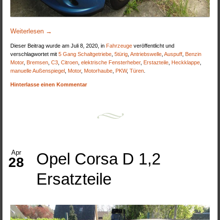
Weiterlesen
→
Dieser Beitrag wurde am Juli 8, 2020, in
Fahrzeuge
veröffentlicht und
verschlagwortet mit
5 Gang Schaltgetriebe
,
5türig
,
Antriebswelle
,
Auspuff
,
Benzin
Motor
,
Bremsen
,
C3
,
Citroen
,
elektrische Fensterheber
,
Erstazteile
,
Heckklappe
,
manuelle Außenspiegel
,
Motor
,
Motorhaube
,
PKW
,
Türen
.
Hinterlasse einen Kommentar
Apr
Opel Corsa D 1,2
28
Ersatzteile