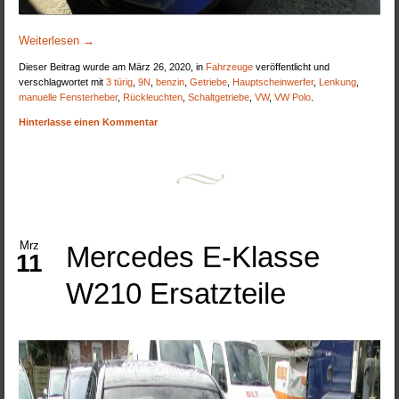
Weiterlesen
→
Dieser Beitrag wurde am März 26, 2020, in
Fahrzeuge
veröffentlicht und
verschlagwortet mit
3 türig
,
9N
,
benzin
,
Getriebe
,
Hauptscheinwerfer
,
Lenkung
,
manuelle Fensterheber
,
Rückleuchten
,
Schaltgetriebe
,
VW
,
VW Polo
.
Hinterlasse einen Kommentar
Mrz
Mercedes E-Klasse
11
W210 Ersatzteile