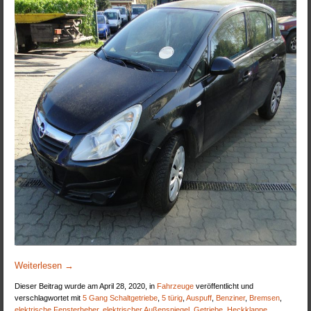
Weiterlesen
→
Dieser Beitrag wurde am April 28, 2020, in
Fahrzeuge
veröffentlicht und
verschlagwortet mit
5 Gang Schaltgetriebe
,
5 türig
,
Auspuff
,
Benziner
,
Bremsen
,
elektrische Fensterheber
,
elektrischer Außenspiegel
,
Getriebe
,
Heckklappe
,