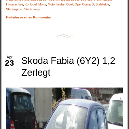
Hinterachse
,
Kotflügel
,
Motor
,
Motorhaube
,
Opel
,
Opel Corsa D
,
Stahlfelge
,
Steuergerät
,
Stoßstange
.
Hinterlasse einen Kommentar
Apr
Skoda Fabia (6Y2) 1,2
23
Zerlegt