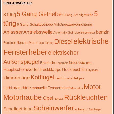
SCHLAGWÖRTER
5
5 Gang Getriebe
3 türig
5 Gang Schaltgetriebe
türig
6 Gang Schaltgetriebe
Anhängezugvorrichtung
Anlasser
Antriebswelle
benzin
Automatik Getriebe
Beifahrertür
elektrische
Diesel
Benzin Motor
Benziner
blau
Citroen
Fensterheber
elektrischer
Außenspiegel
Getriebe
Erstzteile
grau
Federbein
Hauptscheinwerfer
Heckklappe
Heckleuchten
Hyundai
Kotflügel
klimaanlage
Leichtmetallfelgen
Motor
Lichtmaschine
manuelle Fensterheber
Mercedes
Motorhaube
Rückleuchten
Opel
Renault
Scheinwerfer
Schaltgetriebe
schwarz
Stahlfelge