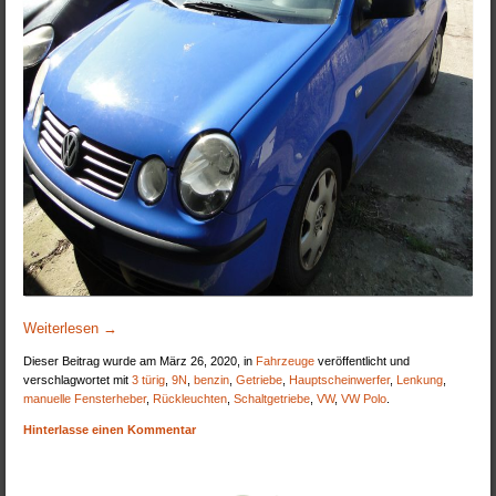
Weiterlesen
→
Dieser Beitrag wurde am März 26, 2020, in
Fahrzeuge
veröffentlicht und
verschlagwortet mit
3 türig
,
9N
,
benzin
,
Getriebe
,
Hauptscheinwerfer
,
Lenkung
,
manuelle Fensterheber
,
Rückleuchten
,
Schaltgetriebe
,
VW
,
VW Polo
.
Hinterlasse einen Kommentar