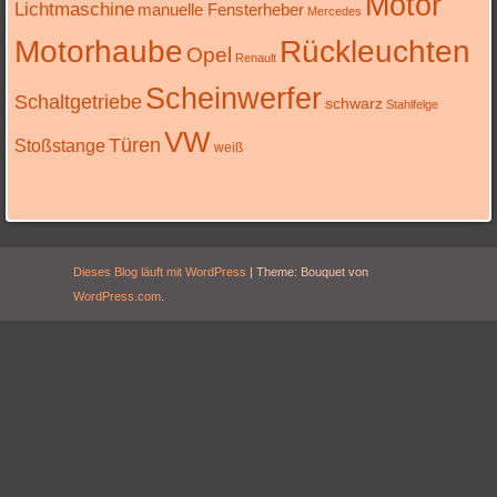
Motor
Lichtmaschine
manuelle Fensterheber
Mercedes
Motorhaube
Rückleuchten
Opel
Renault
Scheinwerfer
Schaltgetriebe
schwarz
Stahlfelge
VW
Türen
Stoßstange
weiß
Dieses Blog läuft mit WordPress
|
Theme: Bouquet von
WordPress.com
.