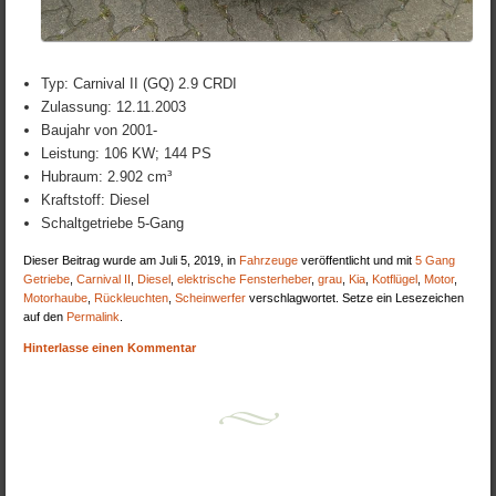
Typ: Carnival II (GQ) 2.9 CRDI
Zulassung: 12.11.2003
Baujahr von 2001-
Leistung: 106 KW; 144 PS
Hubraum: 2.902 cm³
Kraftstoff: Diesel
Schaltgetriebe 5-Gang
Dieser Beitrag wurde am Juli 5, 2019, in
Fahrzeuge
veröffentlicht und mit
5 Gang
Getriebe
,
Carnival II
,
Diesel
,
elektrische Fensterheber
,
grau
,
Kia
,
Kotflügel
,
Motor
,
Motorhaube
,
Rückleuchten
,
Scheinwerfer
verschlagwortet. Setze ein Lesezeichen
auf den
Permalink
.
Hinterlasse einen Kommentar