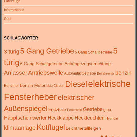
Fahrzeuge
Informationen
Opel
SCHLAGWÖRTER
5
5 Gang Getriebe
3 türig
5 Gang Schaltgetriebe
türig
6 Gang Schaltgetriebe
Anhängezugvorrichtung
Anlasser
Antriebswelle
benzin
Automatik Getriebe
Beifahrertür
elektrische
Diesel
Benzin Motor
Benziner
blau
Citroen
Fensterheber
elektrischer
Außenspiegel
Getriebe
Erstzteile
grau
Federbein
Hauptscheinwerfer
Heckklappe
Heckleuchten
Hyundai
Kotflügel
klimaanlage
Leichtmetallfelgen