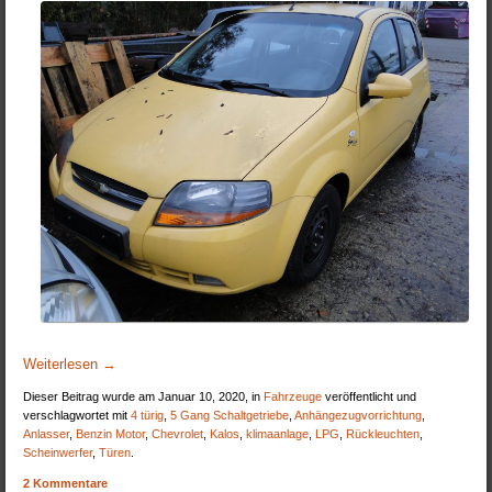
Weiterlesen
→
Dieser Beitrag wurde am Januar 10, 2020, in
Fahrzeuge
veröffentlicht und
verschlagwortet mit
4 türig
,
5 Gang Schaltgetriebe
,
Anhängezugvorrichtung
,
Anlasser
,
Benzin Motor
,
Chevrolet
,
Kalos
,
klimaanlage
,
LPG
,
Rückleuchten
,
Scheinwerfer
,
Türen
.
2 Kommentare