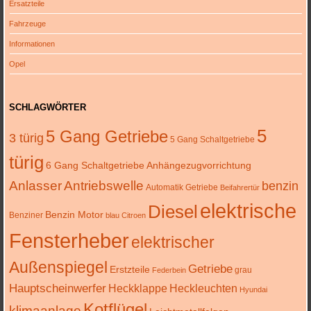
Ersatzteile
Fahrzeuge
Informationen
Opel
SCHLAGWÖRTER
5
5 Gang Getriebe
3 türig
5 Gang Schaltgetriebe
türig
6 Gang Schaltgetriebe
Anhängezugvorrichtung
Anlasser
Antriebswelle
benzin
Automatik Getriebe
Beifahrertür
elektrische
Diesel
Benzin Motor
Benziner
blau
Citroen
Fensterheber
elektrischer
Außenspiegel
Getriebe
Erstzteile
grau
Federbein
Hauptscheinwerfer
Heckklappe
Heckleuchten
Hyundai
Kotflügel
klimaanlage