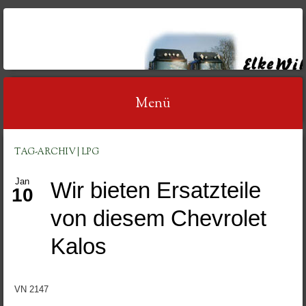
AUTOVERWERTUNG
WILDT
Menü
Springe
TAG-ARCHIV | LPG
zum
Jan
Wir bieten Ersatzteile
Inhalt
10
von diesem Chevrolet
Kalos
VN 2147