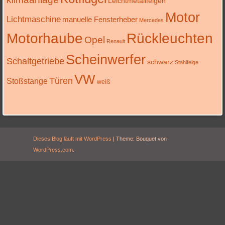
Leichtmetallfelgen
Motor
Lichtmaschine
manuelle Fensterheber
Mercedes
Motorhaube
Rückleuchten
Opel
Renault
Scheinwerfer
Schaltgetriebe
schwarz
Stahlfelge
VW
Türen
Stoßstange
weiß
Dieses Blog läuft mit WordPress
|
Theme: Bouquet von
WordPress.com
.