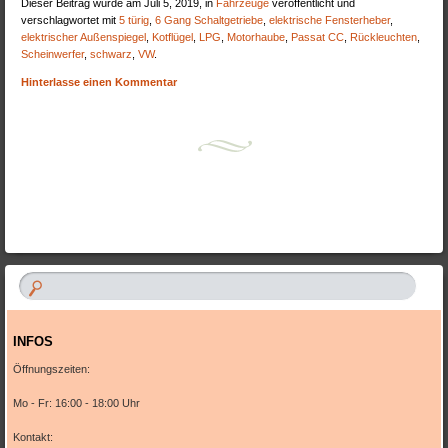
Dieser Beitrag wurde am Juli 5, 2019, in
Fahrzeuge
veröffentlicht und
verschlagwortet mit
5 türig
,
6 Gang Schaltgetriebe
,
elektrische Fensterheber
,
elektrischer Außenspiegel
,
Kotflügel
,
LPG
,
Motorhaube
,
Passat CC
,
Rückleuchten
,
Scheinwerfer
,
schwarz
,
VW
.
Hinterlasse einen Kommentar
Artikel-Navigation
INFOS
Öffnungszeiten:
Mo - Fr: 16:00 - 18:00 Uhr
Kontakt: