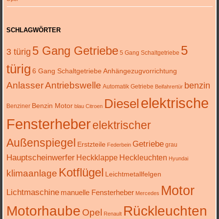
SCHLAGWÖRTER
5
5 Gang Getriebe
3 türig
5 Gang Schaltgetriebe
türig
6 Gang Schaltgetriebe
Anhängezugvorrichtung
Anlasser
Antriebswelle
benzin
Automatik Getriebe
Beifahrertür
elektrische
Diesel
Benzin Motor
Benziner
blau
Citroen
Fensterheber
elektrischer
Außenspiegel
Getriebe
Erstzteile
grau
Federbein
Hauptscheinwerfer
Heckklappe
Heckleuchten
Hyundai
Kotflügel
klimaanlage
Leichtmetallfelgen
Motor
Lichtmaschine
manuelle Fensterheber
Mercedes
Motorhaube
Rückleuchten
Opel
Renault