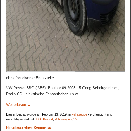
ab sofort diverse Ersatzteile
VW Passat 3BG ( 3B6); Baujahr 09-2003 ; 5 Gang Schaltgetriebe ;
Radio CD ; elektrische Fensterheber u.s.w.
Weiterlesen
→
Dieser Beitrag wurde am Februar 13, 2019, in
Fahrzeuge
veröffentlicht und
verschlagwortet mit
3BG
,
Passat
,
Volkswagen
,
VW
.
Hinterlasse einen Kommentar